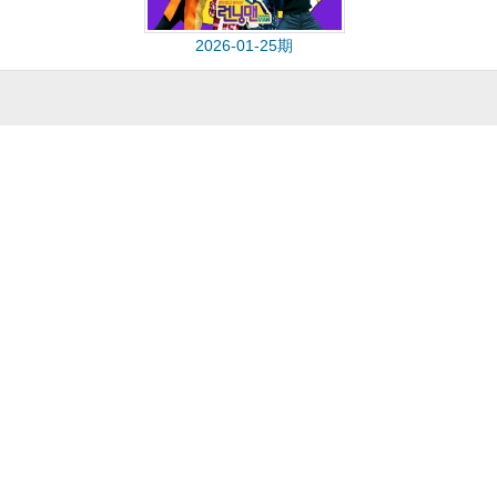
2026-01-25期