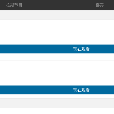
往期节目
嘉宾
现在观看
现在观看