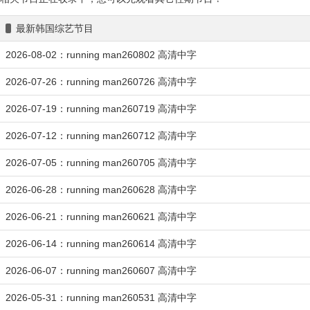
最新韩国综艺节目
2026-08-02：running man260802 高清中字
2026-07-26：running man260726 高清中字
2026-07-19：running man260719 高清中字
2026-07-12：running man260712 高清中字
2026-07-05：running man260705 高清中字
2026-06-28：running man260628 高清中字
2026-06-21：running man260621 高清中字
2026-06-14：running man260614 高清中字
2026-06-07：running man260607 高清中字
2026-05-31：running man260531 高清中字