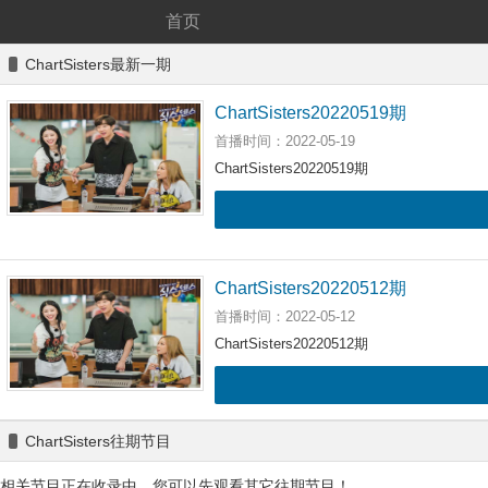
首页
ChartSisters最新一期
ChartSisters20220519期
首播时间：2022-05-19
ChartSisters20220519期
ChartSisters20220512期
首播时间：2022-05-12
ChartSisters20220512期
ChartSisters往期节目
相关节目正在收录中，您可以先观看其它往期节目！